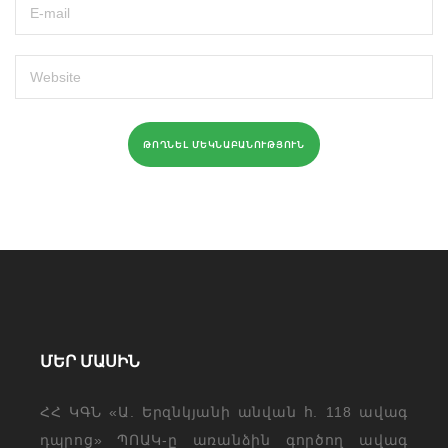
ՄԵՐ ՄԱՍԻՆ
ՀՀ ԿԳՆ «Ա. Երզնկյանի անվան հ. 118 ավագ
դպրոց» ՊՈԱԿ-ը առանձին գործող ավագ