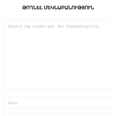
ԹՈՂՆԵԼ ՄԵԿՆԱԲԱՆՈՒԹՅՈՒՆ