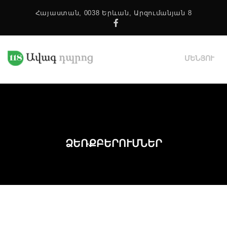
Հայաստան, 0038 Երևան, Արզումանյան 8
Facebook
ՄԵՆՅՈՒ
ՁԵՌՔԲԵՐՈՒՄՆԵՐ