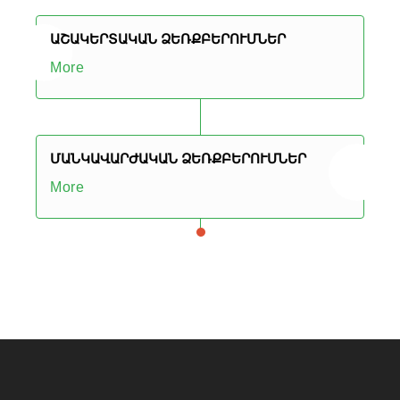
ԱՇԱԿԵՐՏԱԿԱՆ ՁԵՌՔԲԵՐՈՒՄՆԵՐ
More
ՄԱՆԿԱՎԱՐԺԱԿԱՆ ՁԵՌՔԲԵՐՈՒՄՆԵՐ
More