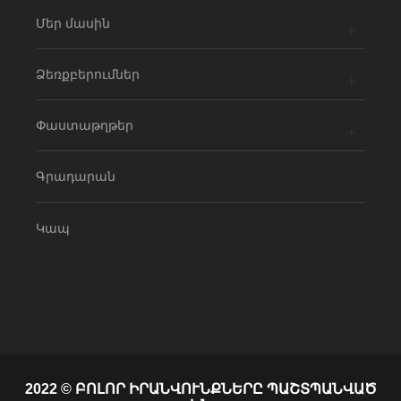
Մեր մասին
Ձեռքբերումներ
Փաստաթղթեր
Գրադարան
Կապ
2022 © ԲՈԼՈՐ ԻՐԱՆՎՈՒՆՔՆԵՐԸ ՊԱՇՏՊԱՆՎԱԾ