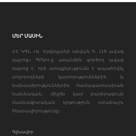
ՄԵՐ ՄԱՍԻՆ
ՀՀ ԿԳՆ «Ա. Երզնկյանի անվան հ. 118 ավագ
դպրոց» ՊՈԱԿ-ը առանձին գործող ավագ
դպրոց է, որի առաքելությունն է ապահովել
սովորողների կարողություններին և
նախասիրություններին համապատասխան
նախնական, միջին կամ բարձրագույն
մասնագիտական կրթություն ստանալու
հնարավորությունը։
Գլխավոր