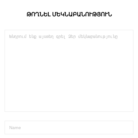
ԹՈՂՆԵԼ ՄԵԿՆԱԲԱՆՈՒԹՅՈՒՆ