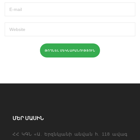
ՄԵՐ ՄԱՍԻՆ
ՀՀ ԿԳՆ «Ա. Երզնկյանի անվան հ. 118 ավագ