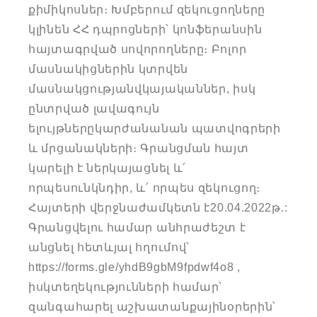
քիմիկոսներ։ Խմբերում զեկուցողները
կլինեն ՀՀ դպրոցների՝ կոնֆերանսին
հայտագրված սովորողները։ Բոլոր
մասնակիցներին կտրվեն
մասնակցությանվկայականներ, իսկ
ընտրված լավագույն
ելույթներըկարժանանան պատվոգրերի
և մրցանակների։ Գրանցման հայտ
կարելի է ներկայացնել և՛
որպեսունկնդիր, և՛ որպես զեկուցող։
Հայտերի վերջնաժամկետն է20.04.2022թ.:
Գրանցվելու համար անհրաժեշտ է
անցնել հետևյալ հղումով՝
https://forms.gle/yhdB9gbM9fpdwf4o8 ,
իսկտեղեկությունների համար՝
զանգահարել աշխատանքայինօրերին՝