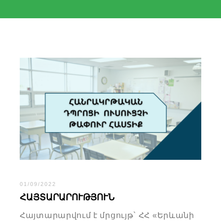
01/09/2022
ՀԱՅՏԱՐԱՐՈՒԹՅՈՒՆ
Հայտարարվում է մրցույթ` ՀՀ «Երևանի