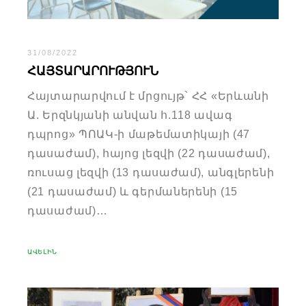
31/08/2022
ՀԱՅՏԱՐԱՐՈՒԹՅՈՒՆ
Հայտարարվում է մրցույթ` ՀՀ «Երևանի
Ա. Երզնկյանի անվան հ.118 ավագ
դպրոց» ՊՈԱԿ-ի մաթեմատիկայի (47
դասաժամ), հայոց լեզվի (22 դասաժամ),
ռուսաց լեզվի (13 դասաժամ), անգլերենի
(21 դասաժամ) և գերմաներենի (15
դասաժամ)…
ԱՎԵԼԻՆ