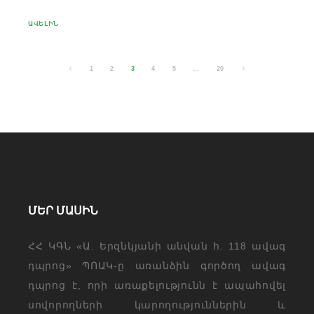
ԱՎԵԼԻՆ
1
2
3
4
5
…
20
ՄԵՐ ՄԱՍԻՆ
ՀՀ ԿԳՆ «Ա. Երզնկյանի անվան հ. 118 ավագ
դպրոց» ՊՈԱԿ-ը առանձին գործող ավագ
դպրոց է, որի առաքելությունն է ապահովել
սովորողների կարողություններին և