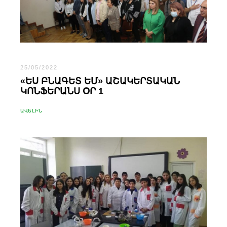
25/05/2022
«ԵՍ ԲՆԱԳԵՏ ԵՄ» ԱՇԱԿԵՐՏԱԿԱՆ
ԿՈՆՖԵՐԱՆՍ ՕՐ 1
ԱՎԵԼԻՆ