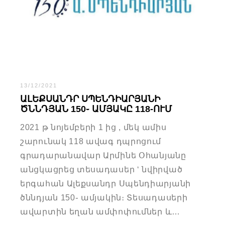
13/12/2021
ԱԼԵՔՍԱՆԴՐ ՍՊԵՆԴԻԱՐՅԱՆԻ
ԾՆՆԴՅԱՆ 150֊ ԱՄՅԱԿԸ 118-ՈՒՄ
2021 թ նոյեմբերի 1 ից , մեկ ամիս
շարունակ 118 ավագ դպրոցում
գրադարանավար Արմինե Օհանյանը
անցկացրեց տեսադասեր ‘ նվիրված
երգահան Ալեքսանդր Սպենդիարյանի
ծննդյան 150֊ ամյակին։ Տեսադասերի
ավարտին եղան ամփոփումներ և…