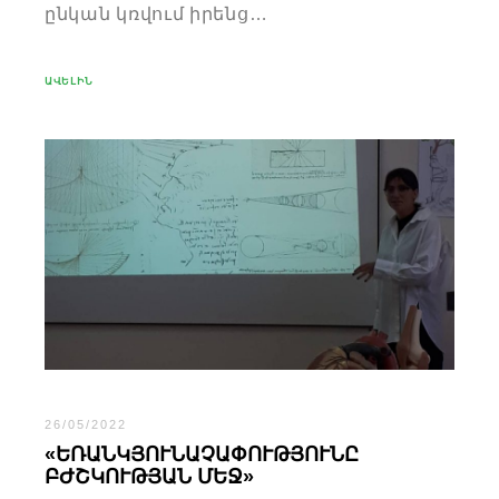
ընկան կռվում իրենց…
ԱՎԵԼԻՆ
26/05/2022
«ԵՌԱՆԿՅՈՒՆԱՉԱՓՈՒԹՅՈՒՆԸ
ԲԺՇԿՈՒԹՅԱՆ ՄԵՋ»