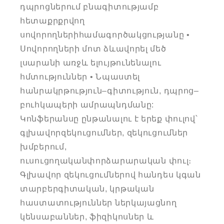
դպրոցներում բնագիտությամբ
հետաքրքրվող
սովորողներիհամագործակցությանը •
Սովորողների մոտ ձևավորել մեծ
լսարանի առջև ելույթունենալու
հմտություններ • Նպաստել
հանրակրթություն–գիտություն, դպրոց–
բուհկապերի ամրապնդմանը:
Կոնֆերանսը ընթանալու է երեք փուլով՝
գլխավորզեկուցումներ, զեկուցումներ
խմբերում,
ուսուցողականփորձարարական փուլ։
Գլխավոր զեկուցումներով հանդես կգան
տարբերգիտական, կրթական
հաստատություններ ներկայացնող
կենսաբաններ, ֆիզիկոսներ և