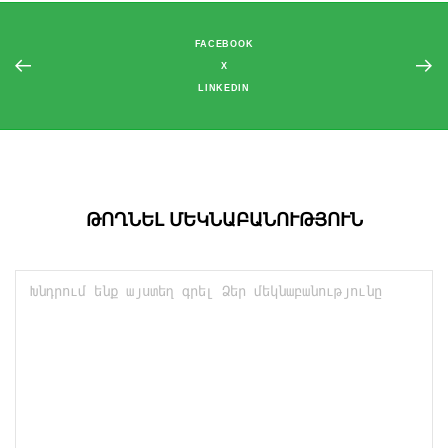
FACEBOOK
X
LINKEDIN
ԹՈՂՆԵԼ ՄԵԿՆԱԲԱՆՈՒԹՅՈՒՆ