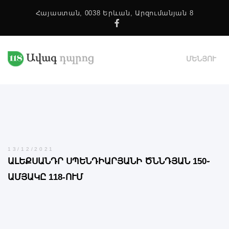
Հայաստան, 0038 Երևան, Արզումանյան 8
Facebook
ՄԵՆՅՈՒ
13/12/2021
ԱԼԵՔՍԱՆԴՐ ՍՊԵՆԴԻԱՐՅԱՆԻ ԾՆՆԴՅԱՆ 150֊
ԱՄՅԱԿԸ 118-ՈՒՄ