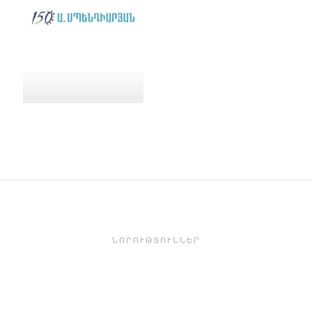
ՆՈՐՈՒԹՅՈՒՆՆԵՐ