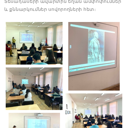
Տեսադասերի ավարտին եղան ամփոփումներ
և քննարկումներ սովորողների հետ։