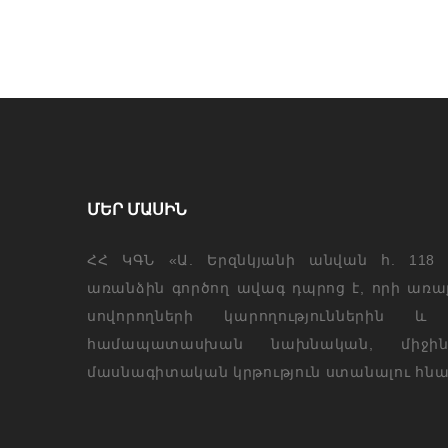
ՄԵՐ ՄԱՍԻՆ
ՀՀ ԿԳՆ «Ա. Երզնկյանի անվան հ. 118
առանձին գործող ավագ դպրոց է, որի առաք
սովորողների կարողություններին և 
համապատասխան նախնական, միջին
մասնագիտական կրթություն ստանալու հնա