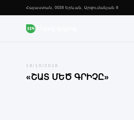
Հայաստան, 0038 Երևան, Արզումանյան 8
18/10/2018
«ՇԱՏ ՄԵԾ ԳՐԻՉԸ»