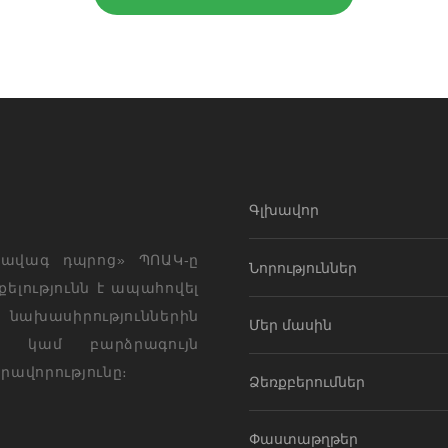
Գլխավոր
 ավագ դպրոց» ՊՈԱԿ-ը
Նորություններ
ելությունն է ապահովել
նախասիրություններին
Մեր մասին
 կամ բարձրագույն
րավորությունը։
Ձեռքբերումներ
Փաստաթղթեր