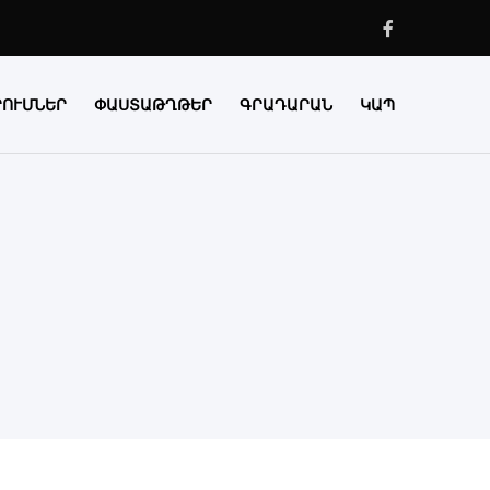
Faceboo
ՐՈՒՄՆԵՐ
ՓԱՍՏԱԹՂԹԵՐ
ԳՐԱԴԱՐԱՆ
ԿԱՊ