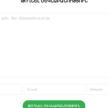
ԹՈՂՆԵԼ ՄԵԿՆԱԲԱՆՈՒԹՅՈՒՆ