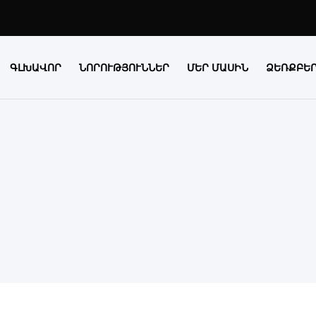
ԳԼԽԱՎՈՐ
ՆՈՐՈՒԹՅՈՒՆՆԵՐ
ՄԵՐ ՄԱՍԻՆ
ՁԵՌՔԲԵ