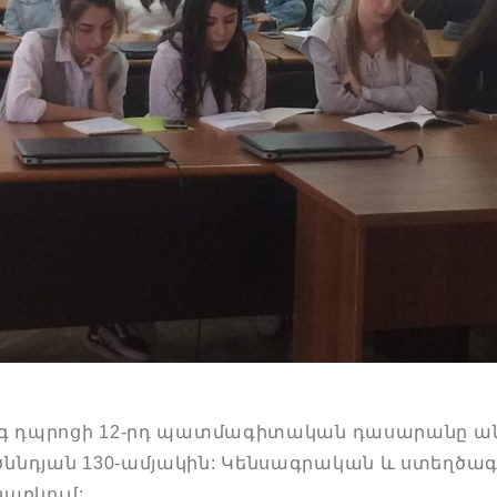
ավագ դպրոցի 12-րդ պատմագիտական դասարանը ա
ծննդյան 130-ամյակին: Կենսագրական և ստեղծա
նարկում: