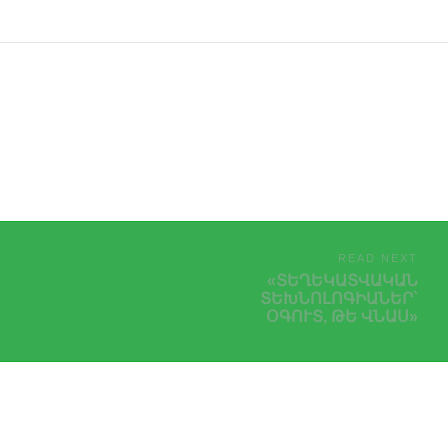
READ NEXT
«ՏԵՂԵԿԱՏՎԱԿԱՆ
ՏԵԽՆՈԼՈԳԻԱՆԵՐ`
ՕԳՈՒՏ, ԹԵ ՎՆԱՍ»